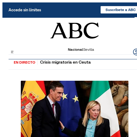
Saltar al contenido
Accede sin límites
Suscríbete a ABC
Nacional
Sevilla
Crisis migratoria en Ceuta
EN DIRECTO