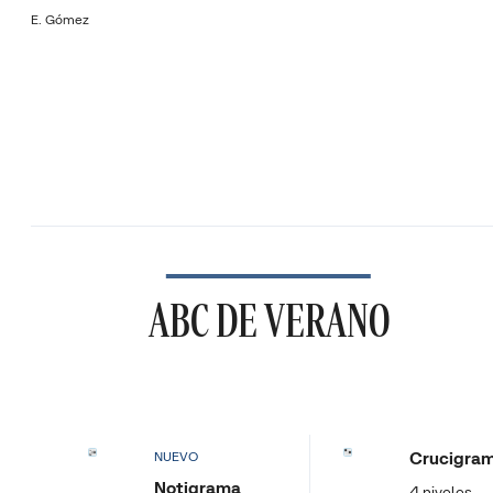
E. Gómez
ABC DE VERANO
Crucigra
NUEVO
Notigrama
4 niveles