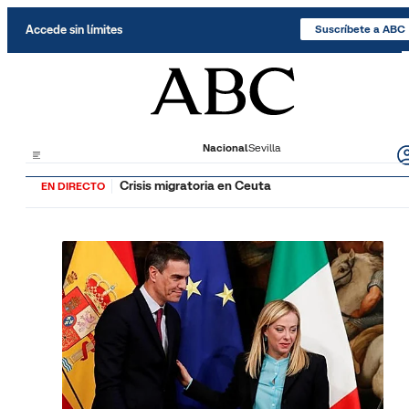
Saltar al contenido
Accede sin límites
Suscríbete a ABC
Nacional
Sevilla
Crisis migratoria en Ceuta
EN DIRECTO