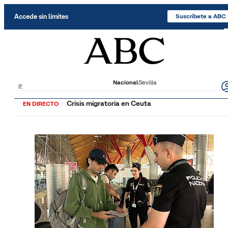
Saltar al contenido
Accede sin límites
Suscríbete a ABC
Nacional
Sevilla
Crisis migratoria en Ceuta
EN DIRECTO