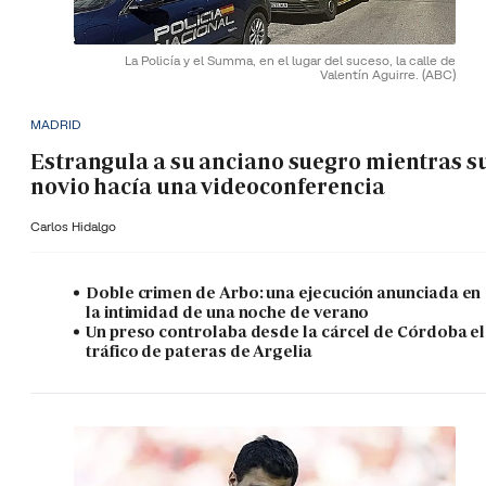
La Policía y el Summa, en el lugar del suceso, la calle de
Valentín Aguirre.
(ABC)
MADRID
Estrangula a su anciano suegro mientras s
novio hacía una videoconferencia
Carlos Hidalgo
Doble crimen de Arbo: una ejecución anunciada en
la intimidad de una noche de verano
Un preso controlaba desde la cárcel de Córdoba el
tráfico de pateras de Argelia