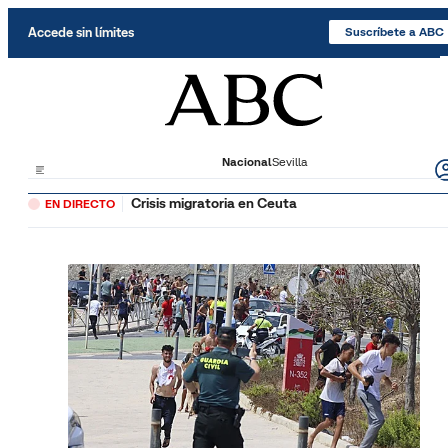
Saltar al contenido
Accede sin límites
Suscríbete a ABC
Nacional
Sevilla
Crisis migratoria en Ceuta
EN DIRECTO