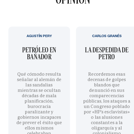
AGUSTÍN PERY
CARLOS GRANÉS
PETRÓLEO EN
LA DESPEDIDA DE
BAÑADOR
PETRO
Qué cómodo resulta
Recordemos esas
señalar al alemán de
decenas de golpes
las sandalias
blandos que
mientras se ocultan
denunció en sus
décadas de mala
comparecencias
planificación,
públicas, los ataques a
burocracia
un Congreso poblado
paralizante y
por «HP’s esclavistas»
gobiernos incapaces
o las alusiones
de prever el éxito que
constantes a la
ellos mismos
oligarquía y al
celebraban
colonialismo