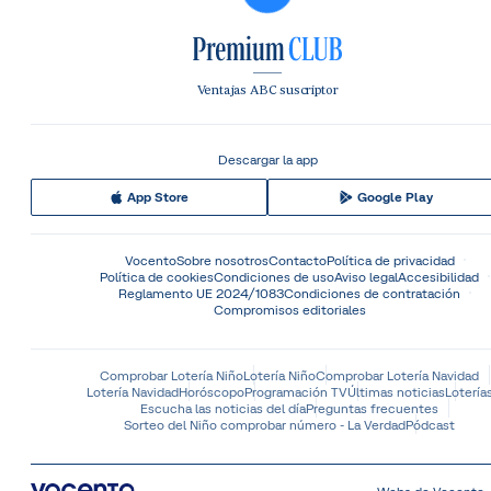
Ventajas ABC suscriptor
Descargar la app
App Store
Google Play
Vocento
Sobre nosotros
Contacto
Política de privacidad
Política de cookies
Condiciones de uso
Aviso legal
Accesibilidad
Reglamento UE 2024/1083
Condiciones de contratación
Compromisos editoriales
Comprobar Lotería Niño
Lotería Niño
Comprobar Lotería Navidad
Lotería Navidad
Horóscopo
Programación TV
Últimas noticias
Lotería
Escucha las noticias del día
Preguntas frecuentes
Sorteo del Niño comprobar número - La Verdad
Pódcast