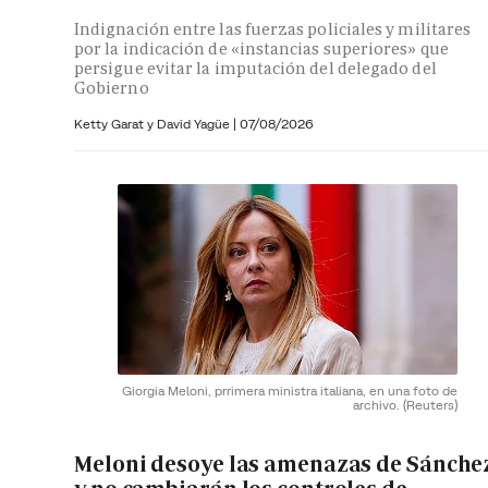
Indignación entre las fuerzas policiales y militares
por la indicación de «instancias superiores» que
persigue evitar la imputación del delegado del
Gobierno
Ketty Garat y
David Yagüe
|
07/08/2026
Giorgia Meloni, prrimera ministra italiana, en una foto de
archivo.
(Reuters)
Meloni desoye las amenazas de Sánche