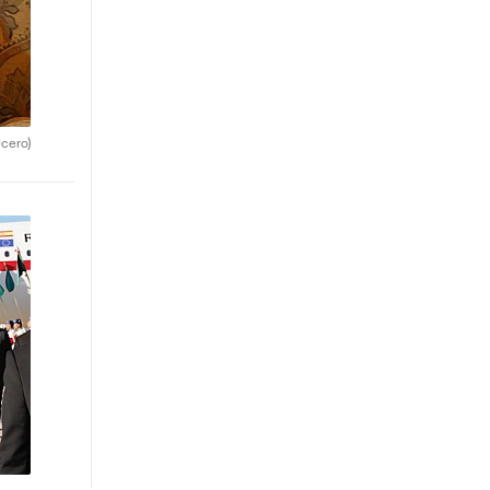
cero)