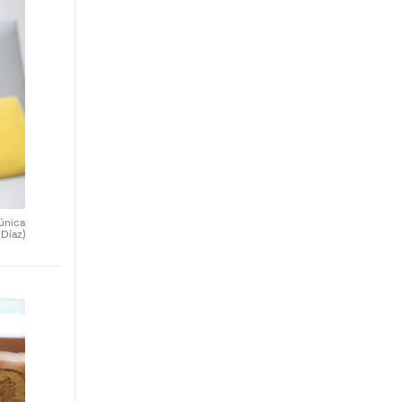
 única
 Díaz)