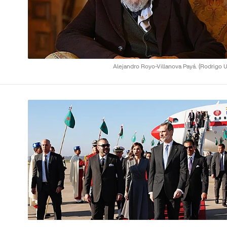
Alejandro Royo-Villanova Payá.
(Rodrigo U