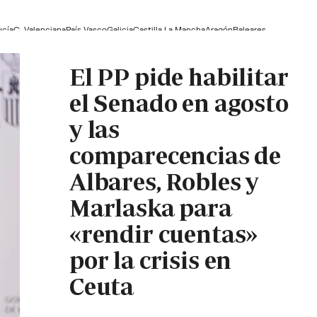
ucía
C. Valenciana
País Vasco
Galicia
Castilla La Mancha
Aragón
Baleares
El PP pide habilitar
el Senado en agosto
y las
comparecencias de
Albares, Robles y
Marlaska para
«rendir cuentas»
por la crisis en
Ceuta