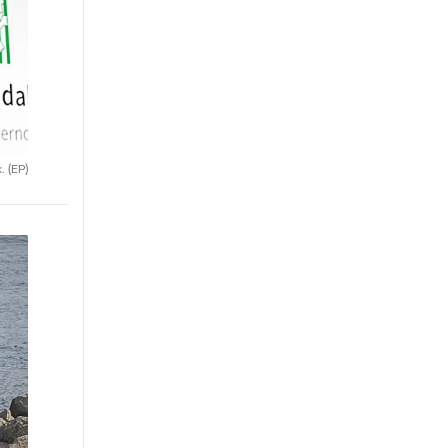
x.
(EP)