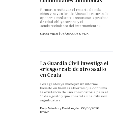
comunidades autónomas
Firmaron rechazar el reparto de más
niños y, según los de Abascal, tratarán de
oponerse mediante «recursos», «pruebas
de edad obligatorias» y el
«endurecimiento del internamiento»
Carlos Mullor
|
06/08/2026 01:47h.
La Guardia Civil investiga el
«riesgo real» de otro asalto
en Ceuta
Los agentes ya manejan un informe
basado en fuentes abiertas que confirma
la existencia de una convocatoria para el
15 de agosto y que constata una difusión
significativa
Borja Méndez y
David Yagüe
|
06/08/2026
01:47h.