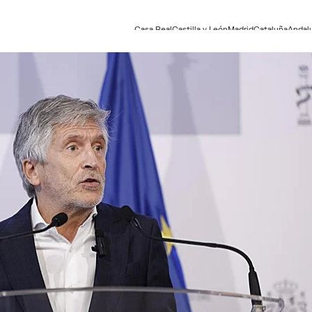
Casa Real
Castilla y León
Madrid
Cataluña
Andal