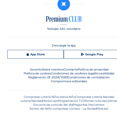
Ventajas ABC suscriptor
Descargar la app
App Store
Google Play
Vocento
Sobre nosotros
Contacto
Política de privacidad
Política de cookies
Condiciones de uso
Aviso legal
Accesibilidad
Reglamento UE 2024/1083
Condiciones de contratación
Compromisos editoriales
Comprobar Lotería Niño
Lotería Niño
Comprobar Lotería Navidad
Lotería Navidad
Horóscopo
Programación TV
Últimas noticias
Lotería
Escucha las noticias del día
Preguntas frecuentes
Sorteo del Niño comprobar número - La Verdad
Pódcast