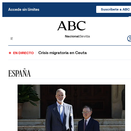
Saltar al contenido
Accede sin límites
Suscríbete a ABC
Nacional
Sevilla
Crisis migratoria en Ceuta
EN DIRECTO
ESPAÑA