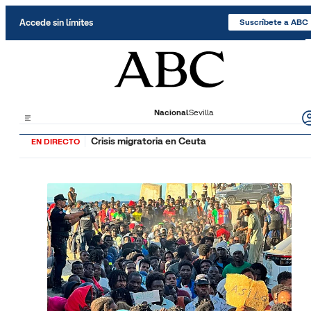
Saltar al contenido
Accede sin límites
Suscríbete a ABC
Nacional
Sevilla
Crisis migratoria en Ceuta
EN DIRECTO