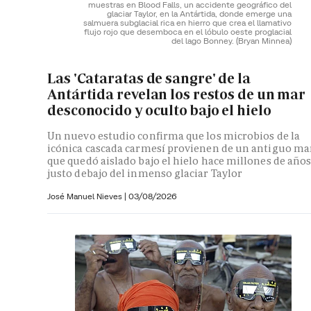
muestras en Blood Falls, un accidente geográfico del
glaciar Taylor, en la Antártida, donde emerge una
salmuera subglacial rica en hierro que crea el llamativo
flujo rojo que desemboca en el lóbulo oeste proglacial
del lago Bonney.
(Bryan Minnea)
Las 'Cataratas de sangre' de la
Antártida revelan los restos de un mar
desconocido y oculto bajo el hielo
Un nuevo estudio confirma que los microbios de la
icónica cascada carmesí provienen de un antiguo ma
que quedó aislado bajo el hielo hace millones de año
justo debajo del inmenso glaciar Taylor
José Manuel Nieves
|
03/08/2026