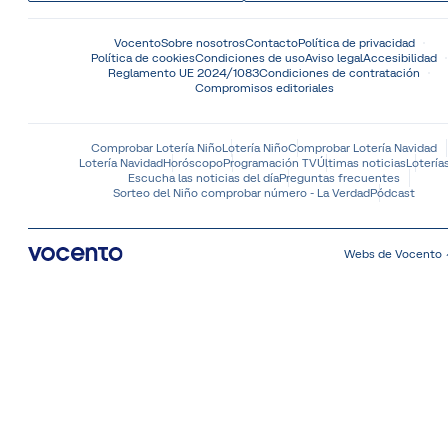
Vocento
Sobre nosotros
Contacto
Política de privacidad
Política de cookies
Condiciones de uso
Aviso legal
Accesibilidad
Reglamento UE 2024/1083
Condiciones de contratación
Compromisos editoriales
Comprobar Lotería Niño
Lotería Niño
Comprobar Lotería Navidad
Lotería Navidad
Horóscopo
Programación TV
Últimas noticias
Lotería
Escucha las noticias del día
Preguntas frecuentes
Sorteo del Niño comprobar número - La Verdad
Pódcast
Webs de Vocento