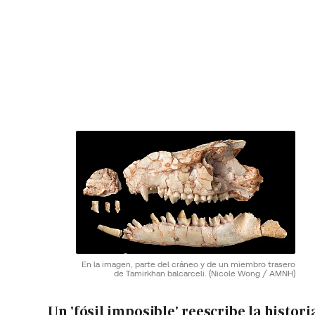
En la imagen, parte del cráneo y de un miembro trasero
de Tamirkhan balcarceli.
(Nicole Wong / AMNH)
Un 'fósil imposible' reescribe la histori