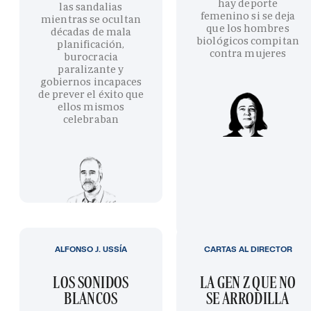
hay deporte
las sandalias
femenino si se deja
mientras se ocultan
que los hombres
décadas de mala
biológicos compitan
planificación,
contra mujeres
burocracia
paralizante y
gobiernos incapaces
de prever el éxito que
ellos mismos
celebraban
ALFONSO J. USSÍA
CARTAS AL DIRECTOR
LOS SONIDOS
LA GEN Z QUE NO
BLANCOS
SE ARRODILLA