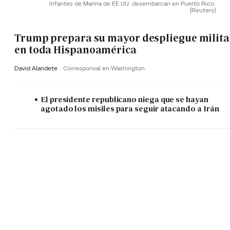
Infantes de Marina de EE.UU. desembarcan en Puerto Rico.
(Reuters)
Trump prepara su mayor despliegue milita
en toda Hispanoamérica
David Alandete
Corresponsal en Washington
El presidente republicano niega que se hayan
agotado los misiles para seguir atacando a Irán