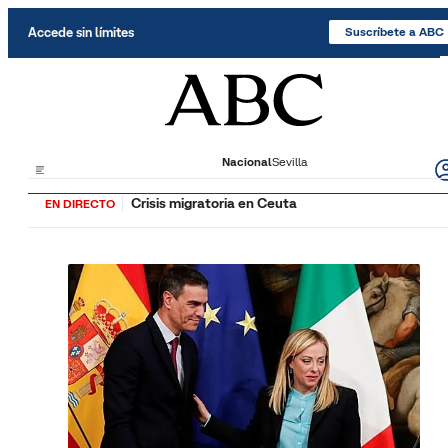
Saltar al contenido
Accede sin límites
Suscríbete a ABC
Nacional
Sevilla
Crisis migratoria en Ceuta
EN DIRECTO