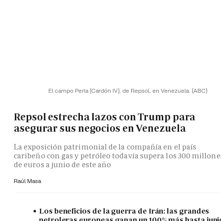
El campo Perla (Cardón IV), de Repsol, en Venezuela.
(ABC)
Repsol estrecha lazos con Trump para
asegurar sus negocios en Venezuela
La exposición patrimonial de la compañía en el país
caribeño con gas y petróleo todavía supera los 300 millone
de euros a junio de este año
Raúl Masa
Los beneficios de la guerra de Irán: las grandes
petroleras europeas ganan un 100% más hasta juni