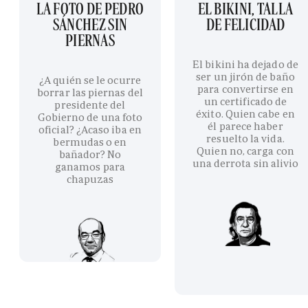
LA FOTO DE PEDRO
EL BIKINI, TALLA
SÁNCHEZ SIN
DE FELICIDAD
PIERNAS
El bikini ha dejado de
ser un jirón de baño
¿A quién se le ocurre
para convertirse en
borrar las piernas del
un certificado de
presidente del
éxito. Quien cabe en
Gobierno de una foto
él parece haber
oficial? ¿Acaso iba en
resuelto la vida.
bermudas o en
Quien no, carga con
bañador? No
una derrota sin alivio
ganamos para
chapuzas