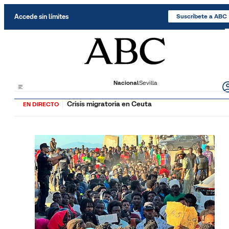
Saltar al contenido
Accede sin límites
Suscríbete a ABC
Nacional
Sevilla
Crisis migratoria en Ceuta
EN DIRECTO