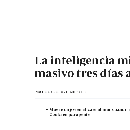
PORTADA
OPINIÓN
ESPAÑA
MADRID
INTE
La inteligencia mi
masivo tres días 
Pilar De la Cuesta y
David Yagüe
Muere un joven al caer al mar cuando 
Ceuta en parapente