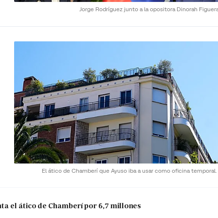
Jorge Rodríguez junto a la opositora Dinorah Figuer
El ático de Chamberí que Ayuso iba a usar como oficina temporal
a el ático de Chamberí por 6,7 millones