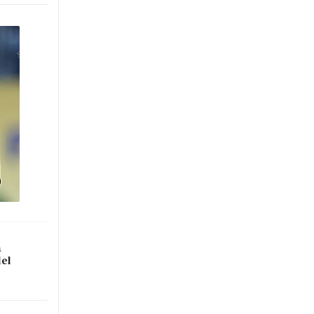
a
del