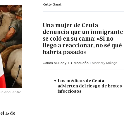
Ketty Garat
Una mujer de Ceuta
denuncia que un inmigrante
se coló en su cama: «Si no
llego a reaccionar, no sé qué
habría pasado»
Carlos Mullor y J. J. Madueño
Madrid y Málaga
Los médicos de Ceuta
advierten del riesgo de brotes
infecciosos
 un encuentro.
el 15 de