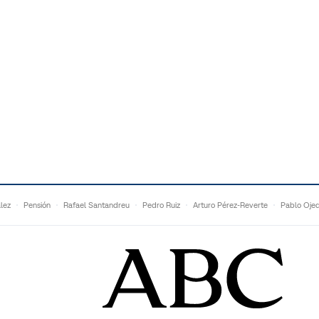
lez
Pensión
Rafael Santandreu
Pedro Ruiz
Arturo Pérez-Reverte
Pablo Oje