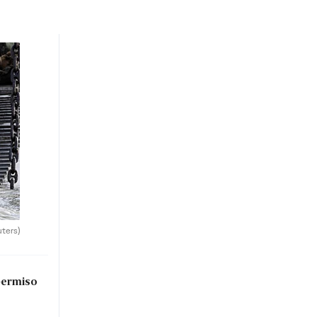
uters)
permiso