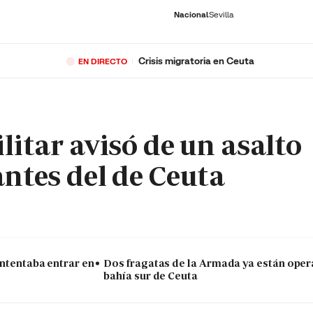
Nacional
Sevilla
Crisis migratoria en Ceuta
EN DIRECTO
RNACIONAL
ECONOMÍA
DEPORTES
SOCIEDAD
CULTURA
GENTE
PLAY
HISTORIA
ÚLTI
litar avisó de un asalto
antes del de Ceuta
intentaba entrar en
Dos fragatas de la Armada ya están oper
bahía sur de Ceuta