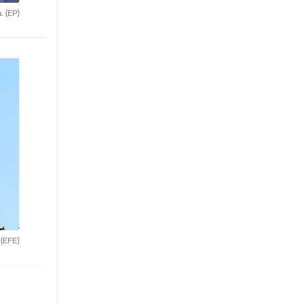
a.
(EP)
.
(EFE)