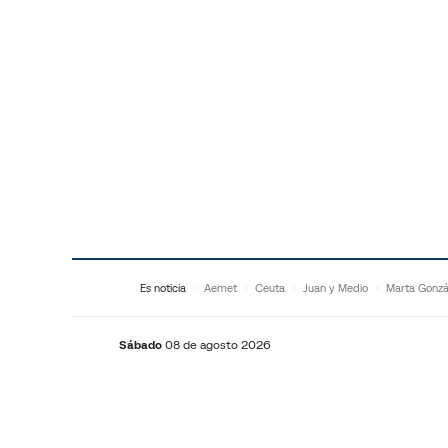
Saltar al contenido
Es noticia
Aemet
Ceuta
Juan y Medio
Marta Gonzá
Sábado
08 de agosto 2026