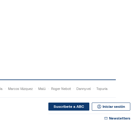
da
Marcos Vázquez
Malú
Roger Nebot
Dannyvel
Topuria
Suscribete a ABC
Iniciar sesión
Newsletters