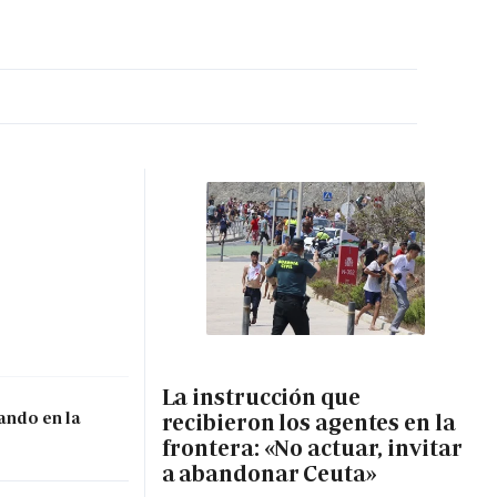
MA HORA
La instrucción que
ando en la
recibieron los agentes en la
frontera: «No actuar, invitar
a abandonar Ceuta»