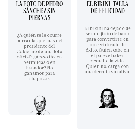
LA FOTO DE PEDRO
EL BIKINI, TALLA
SÁNCHEZ SIN
DE FELICIDAD
PIERNAS
El bikini ha dejado de
ser un jirón de baño
¿A quién se le ocurre
para convertirse en
borrar las piernas del
un certificado de
presidente del
éxito. Quien cabe en
Gobierno de una foto
él parece haber
oficial? ¿Acaso iba en
resuelto la vida.
bermudas o en
Quien no, carga con
bañador? No
una derrota sin alivio
ganamos para
chapuzas