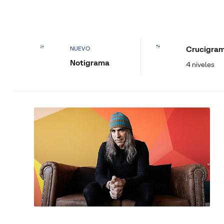
Crucigra
NUEVO
Notigrama
4 niveles