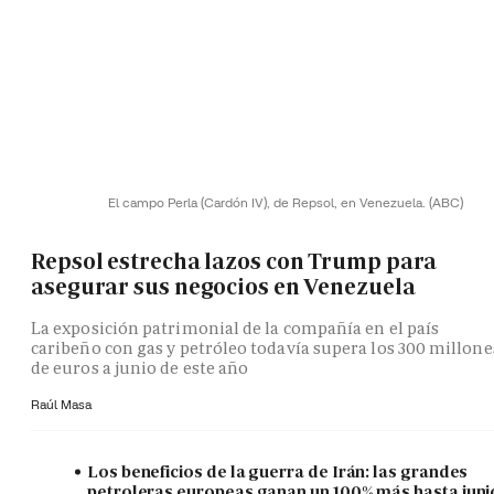
El campo Perla (Cardón IV), de Repsol, en Venezuela.
(ABC)
Repsol estrecha lazos con Trump para
asegurar sus negocios en Venezuela
La exposición patrimonial de la compañía en el país
caribeño con gas y petróleo todavía supera los 300 millone
de euros a junio de este año
Raúl Masa
Los beneficios de la guerra de Irán: las grandes
petroleras europeas ganan un 100% más hasta juni