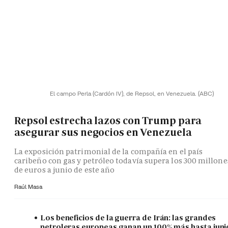
El campo Perla (Cardón IV), de Repsol, en Venezuela.
(ABC)
Repsol estrecha lazos con Trump para
asegurar sus negocios en Venezuela
La exposición patrimonial de la compañía en el país
caribeño con gas y petróleo todavía supera los 300 millone
de euros a junio de este año
Raúl Masa
Los beneficios de la guerra de Irán: las grandes
petroleras europeas ganan un 100% más hasta juni