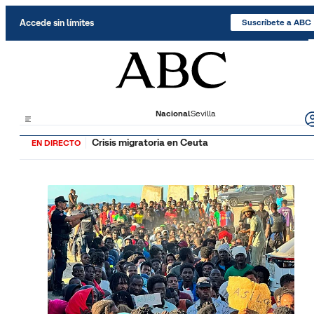
Saltar al contenido
Accede sin límites
Suscríbete a ABC
Nacional
Sevilla
Crisis migratoria en Ceuta
EN DIRECTO