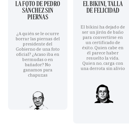
LA FOTO DE PEDRO
EL BIKINI, TALLA
SÁNCHEZ SIN
DE FELICIDAD
PIERNAS
El bikini ha dejado de
ser un jirón de baño
¿A quién se le ocurre
para convertirse en
borrar las piernas del
un certificado de
presidente del
éxito. Quien cabe en
Gobierno de una foto
él parece haber
oficial? ¿Acaso iba en
resuelto la vida.
bermudas o en
Quien no, carga con
bañador? No
una derrota sin alivio
ganamos para
chapuzas