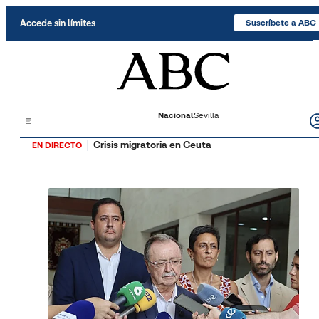
Saltar al contenido
Accede sin límites
Suscríbete a ABC
Nacional
Sevilla
Crisis migratoria en Ceuta
EN DIRECTO