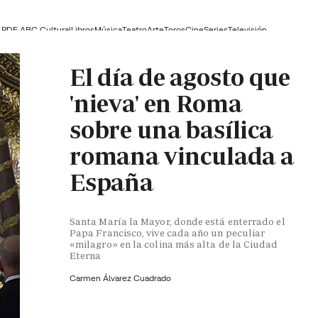
PDF ABC Cultural
Libros
Música
Teatro
Arte
Toros
Cine
Series
Televisión
El día de agosto que
'nieva' en Roma
sobre una basílica
romana vinculada a
España
Santa María la Mayor, donde está enterrado el
Papa Francisco, vive cada año un peculiar
«milagro» en la colina más alta de la Ciudad
Eterna
Carmen Álvarez Cuadrado