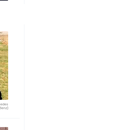
rcedes
Benz)