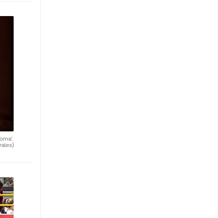
oma'.
rales)