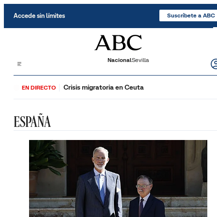
Saltar al contenido
Accede sin límites
Suscríbete a ABC
Nacional
Sevilla
Crisis migratoria en Ceuta
EN DIRECTO
ESPAÑA