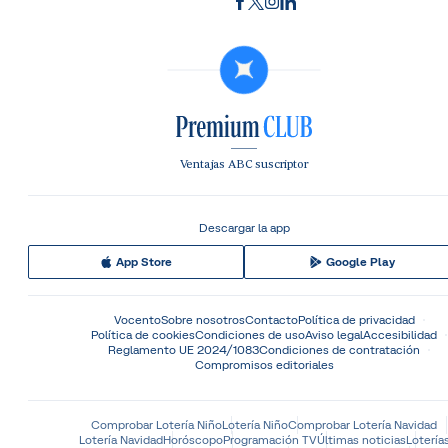
Ventajas ABC suscriptor
Descargar la app
App Store
Google Play
Vocento
Sobre nosotros
Contacto
Política de privacidad
Política de cookies
Condiciones de uso
Aviso legal
Accesibilidad
Reglamento UE 2024/1083
Condiciones de contratación
Compromisos editoriales
Comprobar Lotería Niño
Lotería Niño
Comprobar Lotería Navidad
Lotería Navidad
Horóscopo
Programación TV
Últimas noticias
Lotería