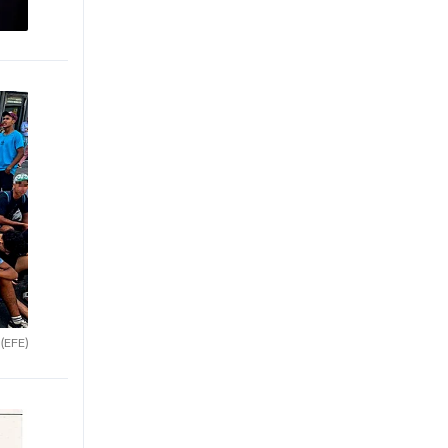
.
(EFE)