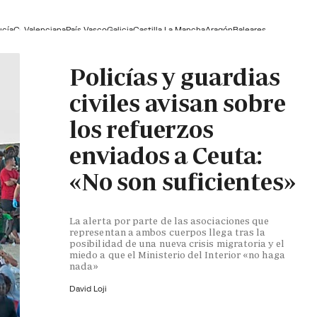
ucía
C. Valenciana
País Vasco
Galicia
Castilla La Mancha
Aragón
Baleares
Policías y guardias
civiles avisan sobre
los refuerzos
enviados a Ceuta:
«No son suficientes»
La alerta por parte de las asociaciones que
representan a ambos cuerpos llega tras la
posibilidad de una nueva crisis migratoria y el
miedo a que el Ministerio del Interior «no haga
nada»
David Loji