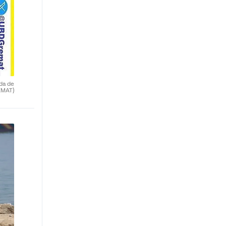
da de
EMAT)