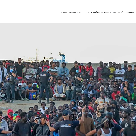
Casa Real
Castilla y León
Madrid
Cataluña
Andal