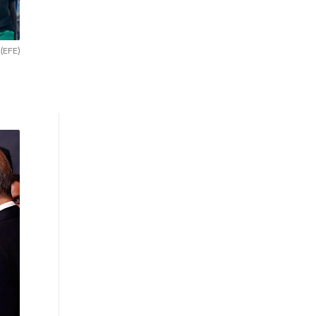
.
(EFE)