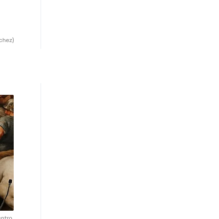
chez)
ntro.