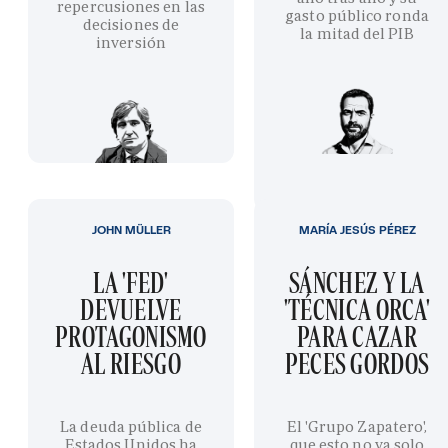
repercusiones en las
gasto público ronda
decisiones de
la mitad del PIB
inversión
JOHN MÜLLER
MARÍA JESÚS PÉREZ
LA 'FED'
SÁNCHEZ Y LA
DEVUELVE
'TÉCNICA ORCA'
PROTAGONISMO
PARA CAZAR
AL RIESGO
PECES GORDOS
La deuda pública de
El 'Grupo Zapatero',
Estados Unidos ha
que esto no va solo