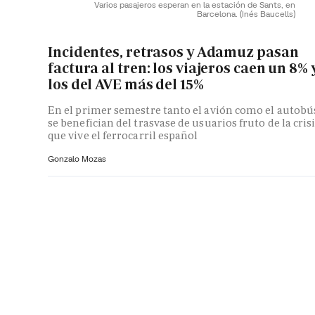
Varios pasajeros esperan en la estación de Sants, en
Barcelona.
(Inés Baucells)
Incidentes, retrasos y Adamuz pasan
factura al tren: los viajeros caen un 8% 
los del AVE más del 15%
En el primer semestre tanto el avión como el autobú
se benefician del trasvase de usuarios fruto de la cris
que vive el ferrocarril español
Gonzalo Mozas