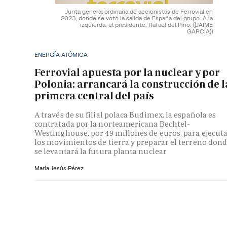
Junta general ordinaria de accionistas de Ferrovial en
2023, donde se votó la salida de España del grupo. A la
izquierda, el presidente, Rafael del Pino.
((JAIME
GARCÍA))
ENERGÍA ATÓMICA
Ferrovial apuesta por la nuclear y por
Polonia: arrancará la construcción de l
primera central del país
A través de su filial polaca Budimex, la española es
contratada por la norteamericana Bechtel-
Westinghouse, por 49 millones de euros, para ejecut
los movimientos de tierra y preparar el terreno don
se levantará la futura planta nuclear
María Jesús Pérez