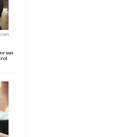
(CNP)
lve sus
trol