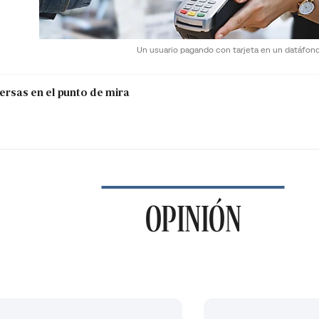
Un usuario pagando con tarjeta en un datáfon
versas en el punto de mira
OPINIÓN