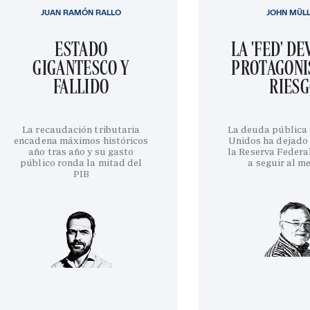
JUAN RAMÓN RALLO
JOHN MÜL
ESTADO
LA 'FED' D
GIGANTESCO Y
PROTAGONI
FALLIDO
RIES
La recaudación tributaria
La deuda pública
encadena máximos históricos
Unidos ha dejado 
año tras año y su gasto
la Reserva Federa
público ronda la mitad del
a seguir al m
PIB