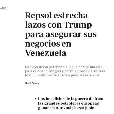
(ABC)
Repsol estrecha
lazos con Trump
para asegurar sus
negocios en
Venezuela
La exposición patrimonial de la compañía en el
país caribeño con gas y petróleo todavía supera
los 300 millones de euros a junio de este año
Raúl Masa
Los beneficios de la guerra de Irán:
las grandes petroleras europeas
ganan un 100% más hasta junio