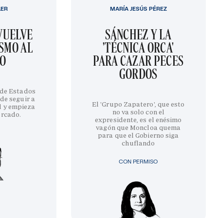
LER
MARÍA JESÚS PÉREZ
EVUELVE
SÁNCHEZ Y LA
SMO AL
'TÉCNICA ORCA'
GO
PARA CAZAR PECES
GORDOS
 de Estados
de seguir a
El 'Grupo Zapatero', que esto
l y empieza
no va solo con el
ercado.
expresidente, es el enésimo
vagón que Moncloa quema
para que el Gobierno siga
chuflando
CON PERMISO