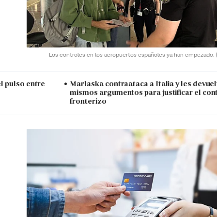
Los controles en los aeropuertos españoles ya han empezado.
el pulso entre
Marlaska contraataca a Italia y les devue
mismos argumentos para justificar el con
fronterizo