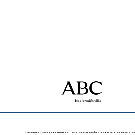
Nacional
Sevilla
Cuentas Corrientes
Inmobiliario
Declaración Renta
Calculadora hip