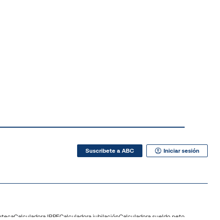
Suscribete a ABC
Iniciar sesión
oteca
Calculadora IRPF
Calculadora jubilación
Calculadora sueldo neto