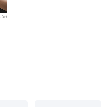
o.
(EP)