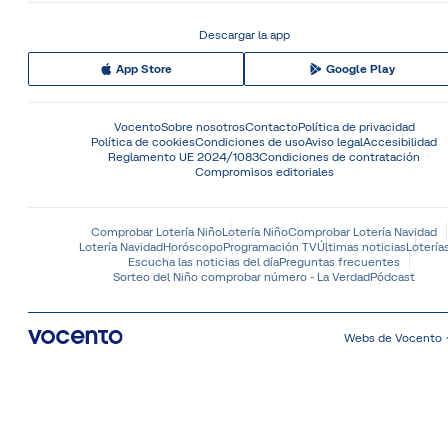
Descargar la app
App Store
Google Play
Vocento
Sobre nosotros
Contacto
Política de privacidad
Política de cookies
Condiciones de uso
Aviso legal
Accesibilidad
Reglamento UE 2024/1083
Condiciones de contratación
Compromisos editoriales
Comprobar Lotería Niño
Lotería Niño
Comprobar Lotería Navidad
Lotería Navidad
Horóscopo
Programación TV
Últimas noticias
Lotería
Escucha las noticias del día
Preguntas frecuentes
Sorteo del Niño comprobar número - La Verdad
Pódcast
Webs de Vocento