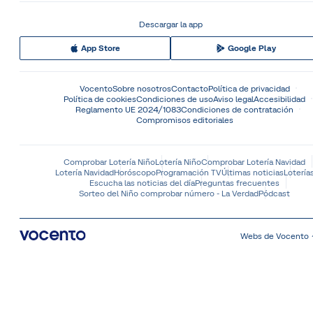
Descargar la app
App Store
Google Play
Vocento
Sobre nosotros
Contacto
Política de privacidad
Política de cookies
Condiciones de uso
Aviso legal
Accesibilidad
Reglamento UE 2024/1083
Condiciones de contratación
Compromisos editoriales
Comprobar Lotería Niño
Lotería Niño
Comprobar Lotería Navidad
Lotería Navidad
Horóscopo
Programación TV
Últimas noticias
Lotería
Escucha las noticias del día
Preguntas frecuentes
Sorteo del Niño comprobar número - La Verdad
Pódcast
Webs de Vocento