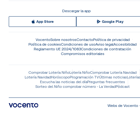
Descargar la app
App Store
Google Play
Vocento
Sobre nosotros
Contacto
Política de privacidad
Política de cookies
Condiciones de uso
Aviso legal
Accesibilidad
Reglamento UE 2024/1083
Condiciones de contratación
Compromisos editoriales
Comprobar Lotería Niño
Lotería Niño
Comprobar Lotería Navidad
Lotería Navidad
Horóscopo
Programación TV
Últimas noticias
Lotería
Escucha las noticias del día
Preguntas frecuentes
Sorteo del Niño comprobar número - La Verdad
Pódcast
Webs de Vocento