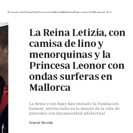
Summum
Viajar
Gastronomía
Moda
Belleza
Decoración
Bulevar Sur
La Reina Letizia, con
camisa de lino y
menorquinas y la
Princesa Leonor con
ondas surferas en
Mallorca
La Reina y sus hijas han visitado la Fundación
Esment, involucrada en la mejora de la vida de
personas con discapacidad intelectual
Araceli Nicolás