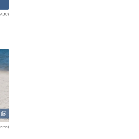
(ABC)
nific)