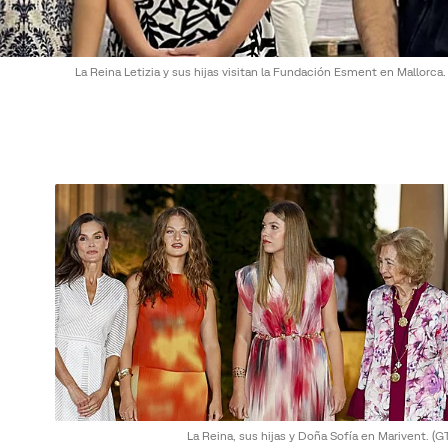
La Reina Letizia y sus hijas visitan la Fundación Esment en Mallorca
La Reina, sus hijas y Doña Sofía en Marivent.
(G