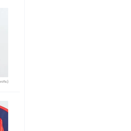
nific)