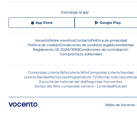
Descargar la app
App Store
Google Play
Vocento
Sobre nosotros
Contacto
Política de privacidad
Política de cookies
Condiciones de uso
Aviso legal
Accesibilidad
Reglamento UE 2024/1083
Condiciones de contratación
Compromisos editoriales
Comprobar Lotería Niño
Lotería Niño
Comprobar Lotería Navidad
Lotería Navidad
Horóscopo
Programación TV
Últimas noticias
Lotería
Escucha las noticias del día
Preguntas frecuentes
Sorteo del Niño comprobar número - La Verdad
Pódcast
Webs de Vocento