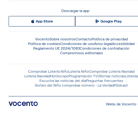
Descargar la app
App Store
Google Play
Vocento
Sobre nosotros
Contacto
Política de privacidad
Política de cookies
Condiciones de uso
Aviso legal
Accesibilidad
Reglamento UE 2024/1083
Condiciones de contratación
Compromisos editoriales
Comprobar Lotería Niño
Lotería Niño
Comprobar Lotería Navidad
Lotería Navidad
Horóscopo
Programación TV
Últimas noticias
Lotería
Escucha las noticias del día
Preguntas frecuentes
Sorteo del Niño comprobar número - La Verdad
Pódcast
Webs de Vocento