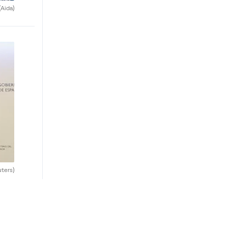
(Aida)
uters)