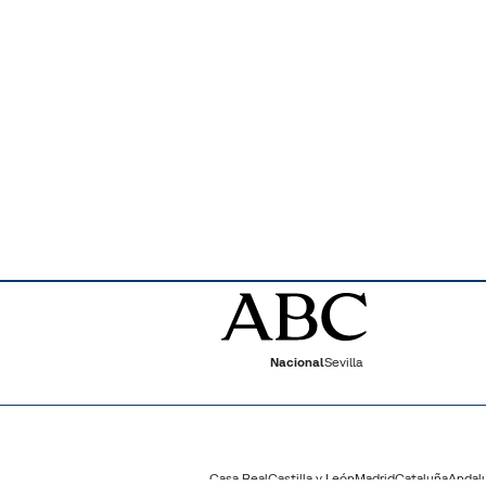
Nacional
Sevilla
Casa Real
Castilla y León
Madrid
Cataluña
Andal