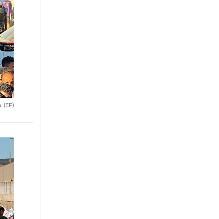
a.
(EP)