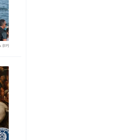
a.
(EP)