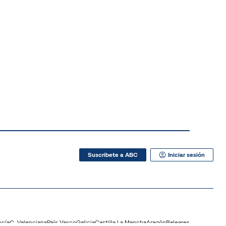
Suscribete a ABC
Iniciar sesión
ucía
C. Valenciana
País Vasco
Galicia
Castilla La Mancha
Aragón
Baleares