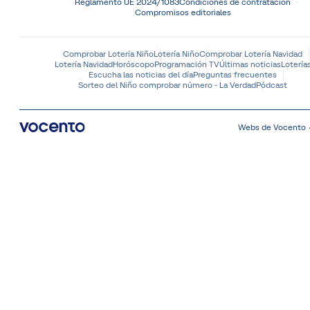
Reglamento UE 2024/1083
Condiciones de contratación
Compromisos editoriales
Comprobar Lotería Niño
Lotería Niño
Comprobar Lotería Navidad
Lotería Navidad
Horóscopo
Programación TV
Últimas noticias
Lotería
Escucha las noticias del día
Preguntas frecuentes
Sorteo del Niño comprobar número - La Verdad
Pódcast
Webs de Vocento