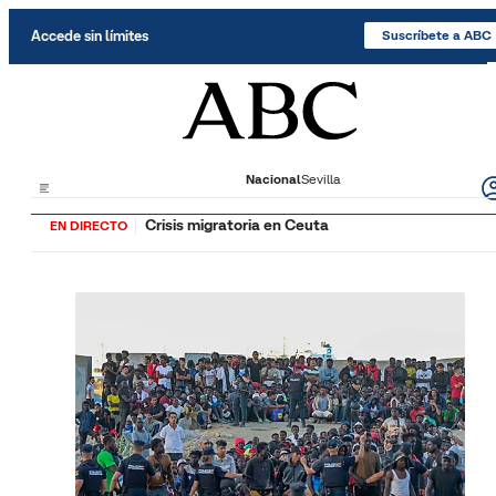
Saltar al contenido
Accede sin límites
Suscríbete a ABC
Nacional
Sevilla
Crisis migratoria en Ceuta
EN DIRECTO