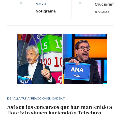
Crucigra
NUEVO
Notigrama
4 niveles
DE '¡ALLÁ TÚ!' A 'REACCIÓN EN CADENA'
Así son los concursos que han mantenido a
flote (y lo siguen haciendo) a Telecinco