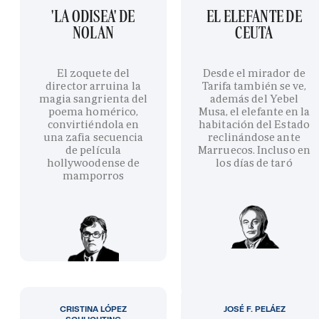
'LA ODISEA' DE
EL ELEFANTE DE
NOLAN
CEUTA
El zoquete del
Desde el mirador de
director arruina la
Tarifa también se ve,
magia sangrienta del
además del Yebel
poema homérico,
Musa, el elefante en la
convirtiéndola en
habitación del Estado
una zafia secuencia
reclinándose ante
de película
Marruecos. Incluso en
hollywoodense de
los días de taró
mamporros
CRISTINA LÓPEZ
JOSÉ F. PELÁEZ