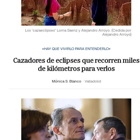
Los 'cazaeclipses' Lorna Saenz y Alejandro Arroyo.
(Cedida por
Alejandro Arroyo)
«HAY QUE VIVIRLO PARA ENTENDERLO»
Cazadores de eclipses que recorren miles
de kilómetros para verlos
Mónica S. Blanco
Valladolid