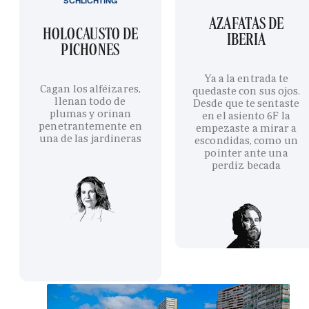
SCHLICHTING
AZAFATAS DE
HOLOCAUSTO DE
IBERIA
PICHONES
Ya a la entrada te
Cagan los alféizares,
quedaste con sus ojos.
llenan todo de
Desde que te sentaste
plumas y orinan
en el asiento 6F la
penetrantemente en
empezaste a mirar a
una de las jardineras
escondidas, como un
pointer ante una
perdiz becada