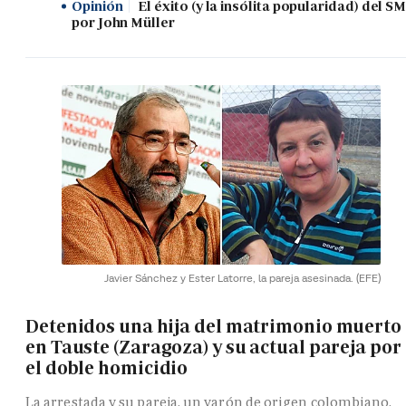
Opinión
El éxito (y la insólita popularidad) del SM
por John Müller
Javier Sánchez y Ester Latorre, la pareja asesinada.
(EFE)
Detenidos una hija del matrimonio muerto
en Tauste (Zaragoza) y su actual pareja por
el doble homicidio
La arrestada y su pareja, un varón de origen colombiano,