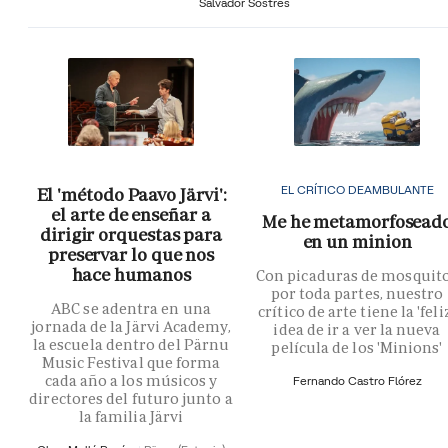
Salvador Sostres
EL CRÍTICO DEAMBULANTE
El 'método Paavo Järvi':
el arte de enseñar a
Me he metamorfosead
dirigir orquestas para
en un minion
preservar lo que nos
hace humanos
Con picaduras de mosquit
por toda partes, nuestro
ABC se adentra en una
crítico de arte tiene la 'feli
jornada de la Järvi Academy,
idea de ir a ver la nueva
la escuela dentro del Pärnu
película de los 'Minions'
Music Festival que forma
cada año a los músicos y
Fernando Castro Flórez
directores del futuro junto a
la familia Järvi