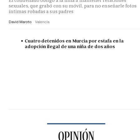
El condenado obligó a la niña a mantener relaciones
sexuales, que grabó con su móvil, para no enseñarle fotos
íntimas robadas a sus padres
David Maroto
Valencia
Cuatro detenidos en Murcia por estafa en la
adopción ilegal de una niña de dos años
OPINIÓN