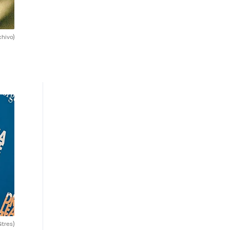
chivo)
Gtres)