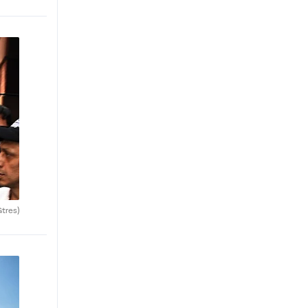
Gtres)