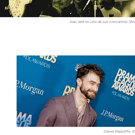
Joan Jett en uno de sus conciertos.
(Ar
Daniel Radcliffe.
(