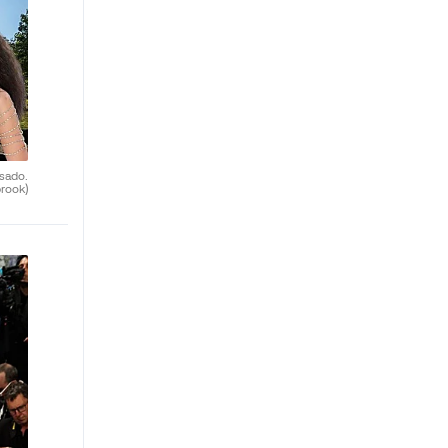
sado.
rook)