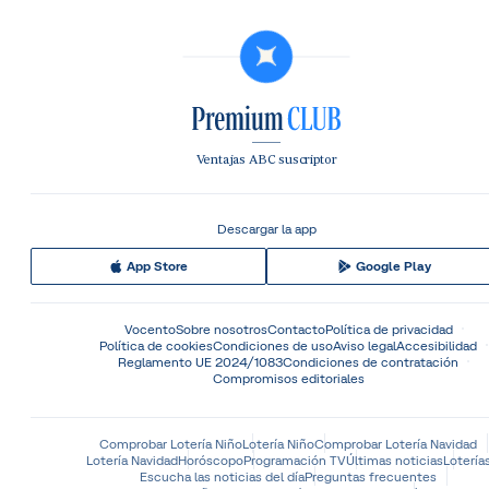
Ventajas ABC suscriptor
Descargar la app
App Store
Google Play
Vocento
Sobre nosotros
Contacto
Política de privacidad
Política de cookies
Condiciones de uso
Aviso legal
Accesibilidad
Reglamento UE 2024/1083
Condiciones de contratación
Compromisos editoriales
Comprobar Lotería Niño
Lotería Niño
Comprobar Lotería Navidad
Lotería Navidad
Horóscopo
Programación TV
Últimas noticias
Lotería
Escucha las noticias del día
Preguntas frecuentes