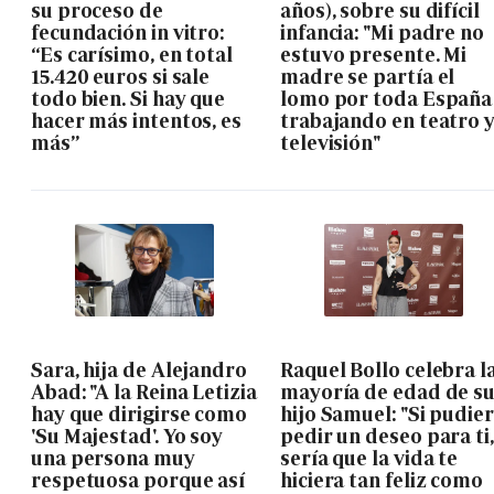
su proceso de
años), sobre su difícil
fecundación in vitro:
infancia: "Mi padre no
“Es carísimo, en total
estuvo presente. Mi
15.420 euros si sale
madre se partía el
todo bien. Si hay que
lomo por toda España
hacer más intentos, es
trabajando en teatro 
más”
televisión"
Sara, hija de Alejandro
Raquel Bollo celebra l
Abad: "A la Reina Letizia
mayoría de edad de s
hay que dirigirse como
hijo Samuel: "Si pudie
'Su Majestad'. Yo soy
pedir un deseo para ti,
una persona muy
sería que la vida te
respetuosa porque así
hiciera tan feliz como