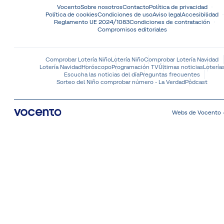
Vocento
Sobre nosotros
Contacto
Política de privacidad
Política de cookies
Condiciones de uso
Aviso legal
Accesibilidad
Reglamento UE 2024/1083
Condiciones de contratación
Compromisos editoriales
Comprobar Lotería Niño
Lotería Niño
Comprobar Lotería Navidad
Lotería Navidad
Horóscopo
Programación TV
Últimas noticias
Lotería
Escucha las noticias del día
Preguntas frecuentes
Sorteo del Niño comprobar número - La Verdad
Pódcast
Webs de Vocento