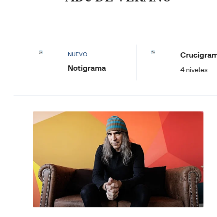
Crucigra
NUEVO
Notigrama
4 niveles