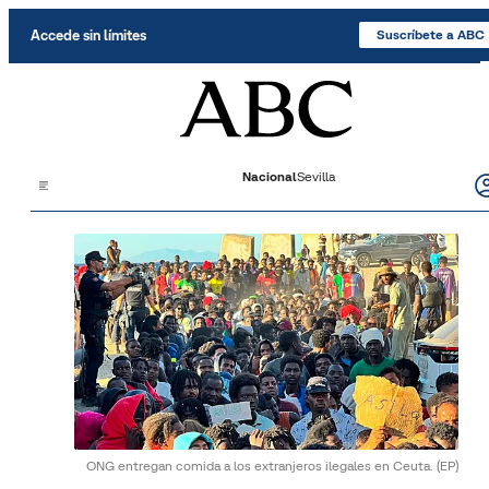
Saltar al contenido
Accede sin límites
Suscríbete a ABC
Nacional
Sevilla
ONG entregan comida a los extranjeros ilegales en Ceuta.
(EP)