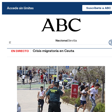
Saltar al contenido
Accede sin límites
Suscríbete a ABC
Nacional
Sevilla
Crisis migratoria en Ceuta
EN DIRECTO