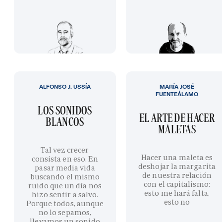
ALFONSO J. USSÍA
MARÍA JOSÉ
FUENTEÁLAMO
LOS SONIDOS
EL ARTE DE HACER
BLANCOS
MALETAS
Tal vez crecer
Hacer una maleta es
consista en eso. En
deshojar la margarita
pasar media vida
de nuestra relación
buscando el mismo
con el capitalismo:
ruido que un día nos
esto me hará falta,
hizo sentir a salvo.
esto no
Porque todos, aunque
no lo sepamos,
llevamos un sonido