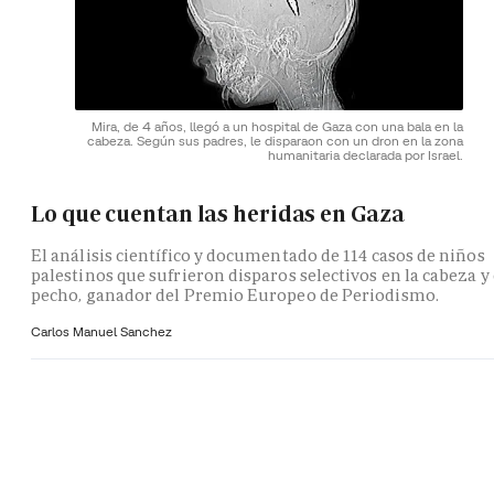
Mira, de 4 años, llegó a un hospital de Gaza con una bala en la
cabeza. Según sus padres, le disparaon con un dron en la zona
humanitaria declarada por Israel.
Lo que cuentan las heridas en Gaza
El análisis científico y documentado de 114 casos de niños
palestinos que sufrieron disparos selectivos en la cabeza y 
pecho, ganador del Premio Europeo de Periodismo.
Carlos Manuel Sanchez