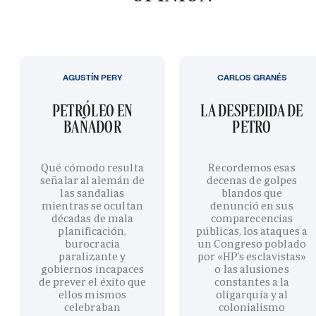
AGUSTÍN PERY
CARLOS GRANÉS
PETRÓLEO EN
LA DESPEDIDA DE
BAÑADOR
PETRO
Qué cómodo resulta
Recordemos esas
señalar al alemán de
decenas de golpes
las sandalias
blandos que
mientras se ocultan
denunció en sus
décadas de mala
comparecencias
planificación,
públicas, los ataques a
burocracia
un Congreso poblado
paralizante y
por «HP’s esclavistas»
gobiernos incapaces
o las alusiones
de prever el éxito que
constantes a la
ellos mismos
oligarquía y al
celebraban
colonialismo