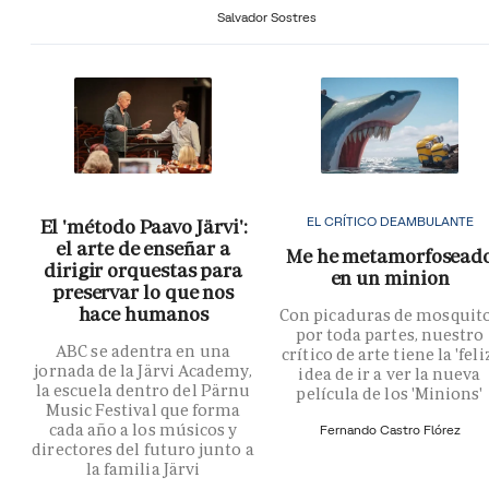
Salvador Sostres
EL CRÍTICO DEAMBULANTE
El 'método Paavo Järvi':
el arte de enseñar a
Me he metamorfosead
dirigir orquestas para
en un minion
preservar lo que nos
hace humanos
Con picaduras de mosquit
por toda partes, nuestro
ABC se adentra en una
crítico de arte tiene la 'feli
jornada de la Järvi Academy,
idea de ir a ver la nueva
la escuela dentro del Pärnu
película de los 'Minions'
Music Festival que forma
cada año a los músicos y
Fernando Castro Flórez
directores del futuro junto a
la familia Järvi