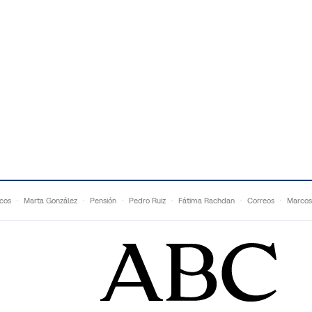
cos
Marta González
Pensión
Pedro Ruiz
Fátima Rachdan
Correos
Marcos