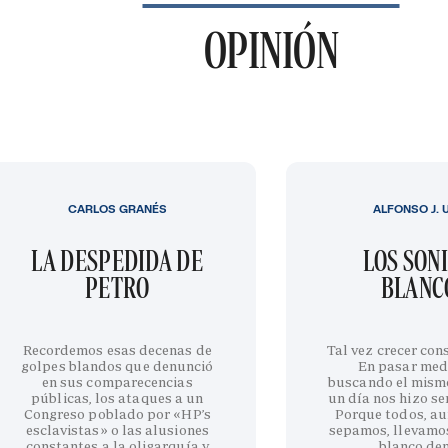
OPINIÓN
CARLOS GRANÉS
ALFONSO J. 
LA DESPEDIDA DE
LOS SON
PETRO
BLANC
Recordemos esas decenas de
Tal vez crecer cons
golpes blandos que denunció
En pasar med
en sus comparecencias
buscando el mism
públicas, los ataques a un
un día nos hizo sen
Congreso poblado por «HP’s
Porque todos, au
esclavistas» o las alusiones
sepamos, llevamo
constantes a la oligarquía y
blanco de