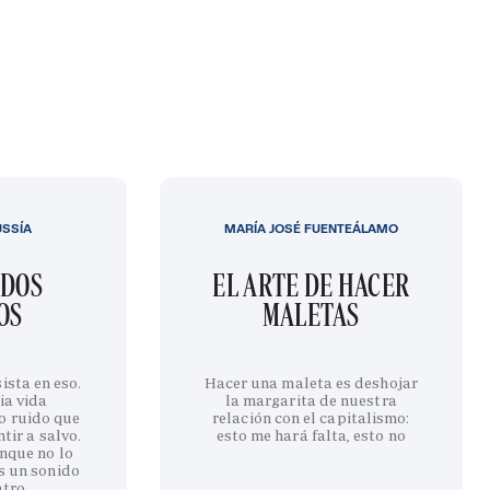
USSÍA
MARÍA JOSÉ FUENTEÁLAMO
IDOS
EL ARTE DE HACER
OS
MALETAS
ista en eso.
Hacer una maleta es deshojar
ia vida
la margarita de nuestra
o ruido que
relación con el capitalismo:
tir a salvo.
esto me hará falta, esto no
nque no lo
s un sonido
ntro