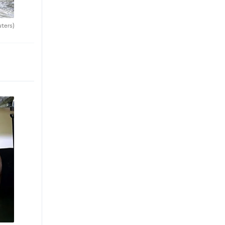
uters)