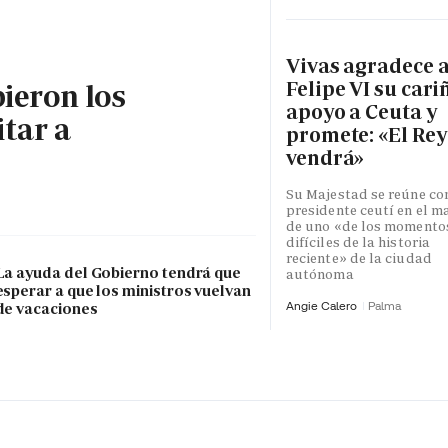
Vivas agradece 
Felipe VI su cari
bieron los
apoyo a Ceuta y
itar a
promete: «El Rey
vendrá»
Su Majestad se reúne con
presidente ceutí en el m
de uno «de los momento
difíciles de la historia
reciente» de la ciudad
La ayuda del Gobierno tendrá que
autónoma
esperar a que los ministros vuelvan
Angie Calero
Palma
de vacaciones