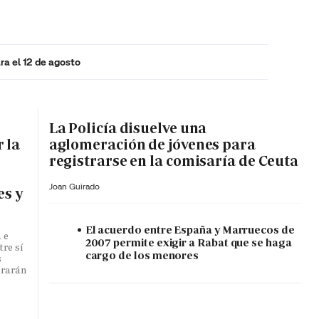
ra el 12 de agosto
MA HORA
La Policía disuelve una
 la
aglomeración de jóvenes para
registrarse en la comisaría de Ceuta
Joan Guirado
es y
El acuerdo entre España y Marruecos de
 e
2007 permite exigir a Rabat que se haga
tre sí
cargo de los menores
s
ararán