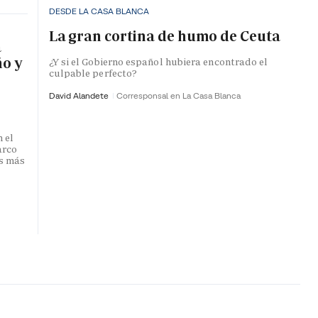
DESDE LA CASA BLANCA
La gran cortina de humo de Ceuta
a
ño y
¿Y si el Gobierno español hubiera encontrado el
culpable perfecto?
David Alandete
Corresponsal en La Casa Blanca
 el
arco
s más