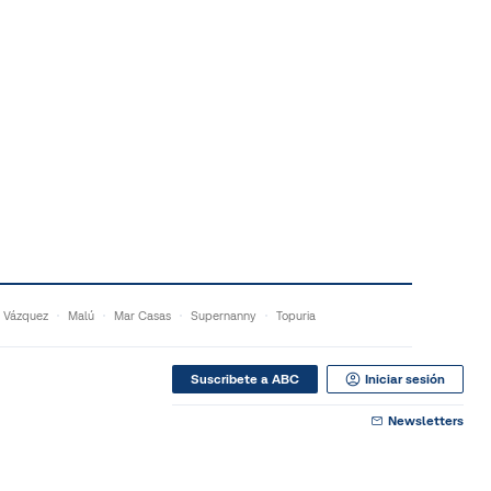
 Vázquez
Malú
Mar Casas
Supernanny
Topuria
Suscribete a ABC
Iniciar sesión
Newsletters