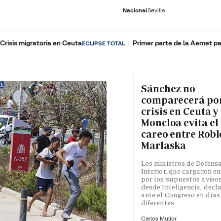
Nacional
Sevilla
Crisis migratoria en Ceuta
Primer parte de la Aemet pa
ECLIPSE TOTAL
RNACIONAL
ECONOMÍA
DEPORTES
SOCIEDAD
CULTURA
GENTE
PLAY
HISTORIA
ÚLTI
Sánchez no
comparecerá por
crisis en Ceuta y
Moncloa evita el
careo entre Robl
Marlaska
Los ministros de Defensa
Interior, que cargaron en
por los supuestos aviso
desde Inteligencia, decl
ante el Congreso en días
diferentes
Carlos Mullor