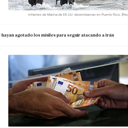
Infantes de Marina de EE.UU. desembarcan en Puerto Rico.
(Re
e hayan agotado los misiles para seguir atacando a Irán