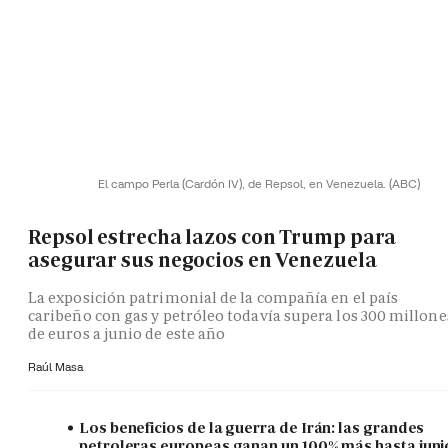
El campo Perla (Cardón IV), de Repsol, en Venezuela.
(ABC)
Repsol estrecha lazos con Trump para
asegurar sus negocios en Venezuela
La exposición patrimonial de la compañía en el país
caribeño con gas y petróleo todavía supera los 300 millone
de euros a junio de este año
Raúl Masa
Los beneficios de la guerra de Irán: las grandes
petroleras europeas ganan un 100% más hasta juni