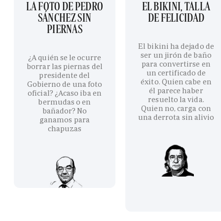
LA FOTO DE PEDRO
EL BIKINI, TALLA
SÁNCHEZ SIN
DE FELICIDAD
PIERNAS
El bikini ha dejado de
ser un jirón de baño
¿A quién se le ocurre
para convertirse en
borrar las piernas del
un certificado de
presidente del
éxito. Quien cabe en
Gobierno de una foto
él parece haber
oficial? ¿Acaso iba en
resuelto la vida.
bermudas o en
Quien no, carga con
bañador? No
una derrota sin alivio
ganamos para
chapuzas