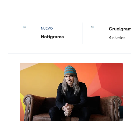
Crucigra
NUEVO
Notigrama
4 niveles