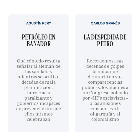
AGUSTÍN PERY
CARLOS GRANÉS
PETRÓLEO EN
LA DESPEDIDA DE
BAÑADOR
PETRO
Qué cómodo resulta
Recordemos esas
señalar al alemán de
decenas de golpes
las sandalias
blandos que
mientras se ocultan
denunció en sus
décadas de mala
comparecencias
planificación,
públicas, los ataques a
burocracia
un Congreso poblado
paralizante y
por «HP’s esclavistas»
gobiernos incapaces
o las alusiones
de prever el éxito que
constantes a la
ellos mismos
oligarquía y al
celebraban
colonialismo