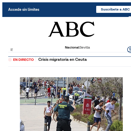
Saltar al contenido
Accede sin límites
Suscríbete a ABC
Nacional
Sevilla
Crisis migratoria en Ceuta
EN DIRECTO