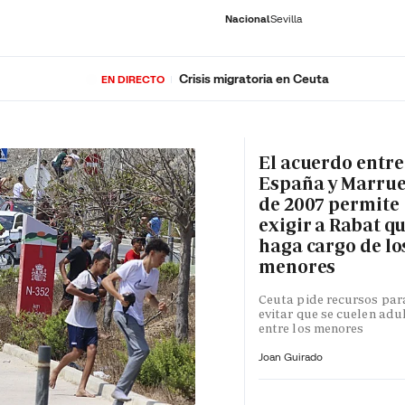
Nacional
Sevilla
Crisis migratoria en Ceuta
EN DIRECTO
RNACIONAL
ECONOMÍA
DEPORTES
SOCIEDAD
CULTURA
GENTE
PLAY
HISTORIA
ÚLTI
El acuerdo entre
España y Marru
de 2007 permite
exigir a Rabat qu
haga cargo de lo
menores
Ceuta pide recursos par
evitar que se cuelen adu
entre los menores
Joan Guirado