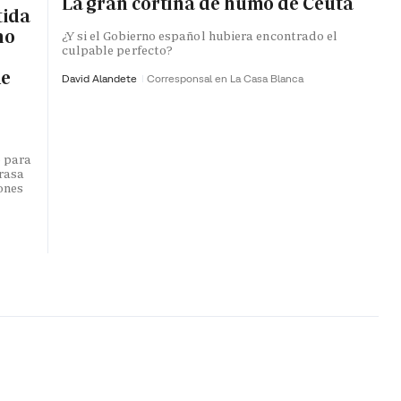
La gran cortina de humo de Ceuta
tida
no
¿Y si el Gobierno español hubiera encontrado el
culpable perfecto?
de
David Alandete
Corresponsal en La Casa Blanca
o para
trasa
lones