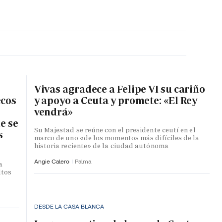
MA HORA
Vivas agradece a Felipe VI su cariño
ecos
y apoyo a Ceuta y promete: «El Rey
vendrá»
e se
Su Majestad se reúne con el presidente ceutí en el
s
marco de uno «de los momentos más difíciles de la
historia reciente» de la ciudad autónoma
Angie Calero
Palma
a
ltos
DESDE LA CASA BLANCA