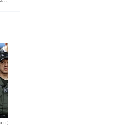
uters)
.
(EFE)