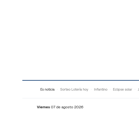
Saltar al contenido
Es noticia
Sorteo Lotería hoy
Infantino
Eclipse solar
Viernes
07 de agosto 2026