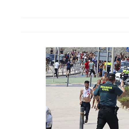
PORTADA
OPINIÓN
ESPAÑA
MADRID
INTE