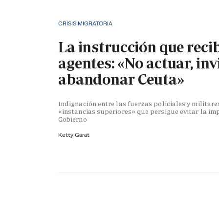
CRISIS MIGRATORIA
La instrucción que reci
agentes: «No actuar, inv
abandonar Ceuta»
Indignación entre las fuerzas policiales y militare
«instancias superiores» que persigue evitar la im
Gobierno
Ketty Garat