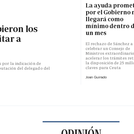
La ayuda prome
por el Gobierno 
llegará como
mínimo dentro 
bieron los
un mes
itar a
El rechazo de Sánchez a
celebrar un Consejo de
Ministros extraordinari
acelerar los trámites re
la disposición de 25 mil
s por la indicación de
claves para Ceuta
putación del delegado del
Joan Guirado