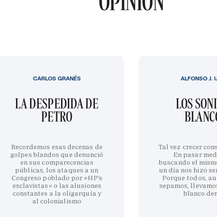
OPINIÓN
CARLOS GRANÉS
ALFONSO J. 
LA DESPEDIDA DE
LOS SON
PETRO
BLANC
Recordemos esas decenas de
Tal vez crecer cons
golpes blandos que denunció
En pasar med
en sus comparecencias
buscando el mism
públicas, los ataques a un
un día nos hizo sen
Congreso poblado por «HP’s
Porque todos, au
esclavistas» o las alusiones
sepamos, llevamo
constantes a la oligarquía y
blanco de
al colonialismo