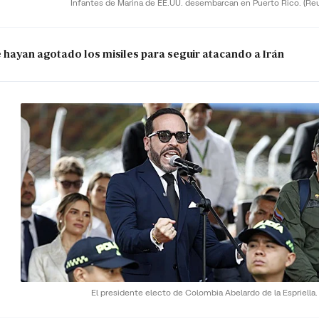
Infantes de Marina de EE.UU. desembarcan en Puerto Rico.
(Re
e hayan agotado los misiles para seguir atacando a Irán
El presidente electo de Colombia Abelardo de la Espriella