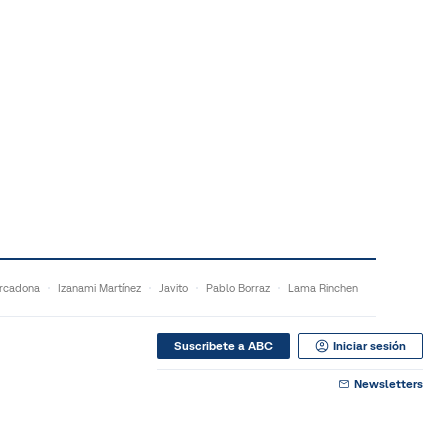
rcadona
Izanami Martínez
Javito
Pablo Borraz
Lama Rinchen
Suscribete a ABC
Iniciar sesión
Newsletters