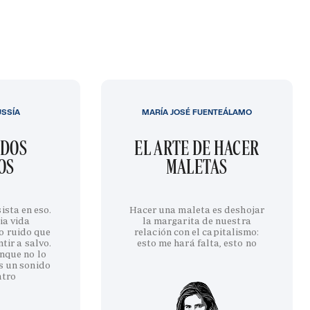
USSÍA
MARÍA JOSÉ FUENTEÁLAMO
IDOS
EL ARTE DE HACER
OS
MALETAS
ista en eso.
Hacer una maleta es deshojar
ia vida
la margarita de nuestra
o ruido que
relación con el capitalismo:
tir a salvo.
esto me hará falta, esto no
nque no lo
s un sonido
ntro