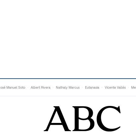
José Manuel Soto
Albert Rivera
Nathaly Marcus
Eutanasia
Vicente Vallés
Me
Adrián Quevedo
Ganaderos
Matteo Grandi