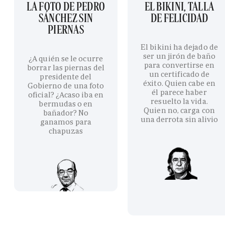
LA FOTO DE PEDRO
EL BIKINI, TALLA
SÁNCHEZ SIN
DE FELICIDAD
PIERNAS
El bikini ha dejado de
ser un jirón de baño
¿A quién se le ocurre
para convertirse en
borrar las piernas del
un certificado de
presidente del
éxito. Quien cabe en
Gobierno de una foto
él parece haber
oficial? ¿Acaso iba en
resuelto la vida.
bermudas o en
Quien no, carga con
bañador? No
una derrota sin alivio
ganamos para
chapuzas