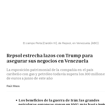
El campo Perla (Cardón IV), de Repsol, en Venezuela.
(ABC)
Repsol estrecha lazos con Trump para
asegurar sus negocios en Venezuela
La exposición patrimonial de la compañía en el país
caribeño con gas y petróleo todavía supera los 300 millone
de euros a junio de este año
Raúl Masa
Los beneficios de la guerra de Irán: las grandes
petroleras europeas ganan un 100% más hasta juni