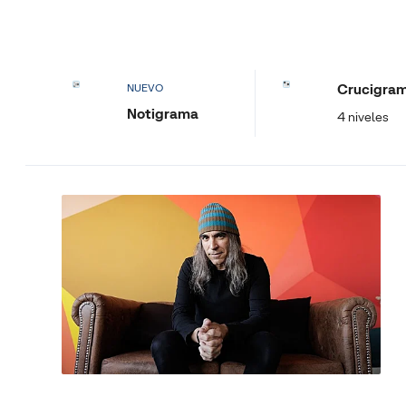
Crucigra
NUEVO
Notigrama
4 niveles