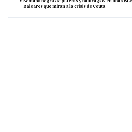
Semana negra de pateras y naufragios en unas isla
Baleares que miran a la crisis de Ceuta