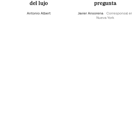
del lujo
pregunta
Antonio Albert
Javier Ansorena
Corresponsal e
Nueva York