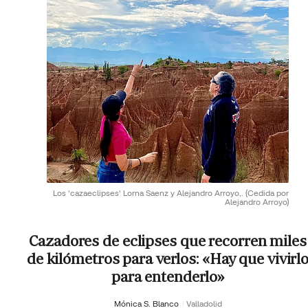
Los 'cazaeclipses' Lorna Saenz y Alejandro Arroyo,.
(Cedida por
Alejandro Arroyo)
Cazadores de eclipses que recorren miles
de kilómetros para verlos: «Hay que vivirl
para entenderlo»
Mónica S. Blanco
Valladolid