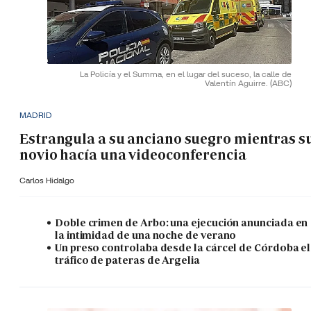
La Policía y el Summa, en el lugar del suceso, la calle de
Valentín Aguirre.
(ABC)
MADRID
Estrangula a su anciano suegro mientras s
novio hacía una videoconferencia
Carlos Hidalgo
Doble crimen de Arbo: una ejecución anunciada en
la intimidad de una noche de verano
Un preso controlaba desde la cárcel de Córdoba el
tráfico de pateras de Argelia