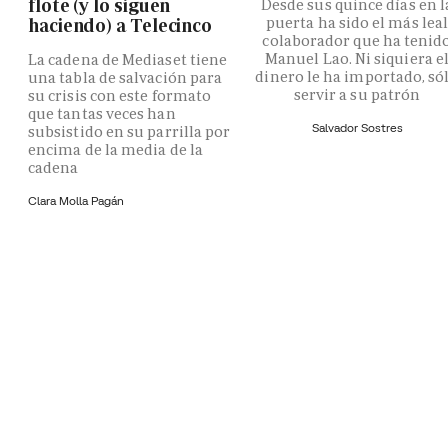
flote (y lo siguen
Desde sus quince días en l
puerta ha sido el más lea
haciendo) a Telecinco
colaborador que ha tenid
Manuel Lao. Ni siquiera e
La cadena de Mediaset tiene
dinero le ha importado, só
una tabla de salvación para
servir a su patrón
su crisis con este formato
que tantas veces han
Salvador Sostres
subsistido en su parrilla por
encima de la media de la
cadena
Clara Molla Pagán