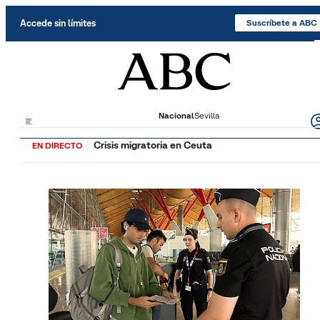
Saltar al contenido
Accede sin límites
Suscríbete a ABC
Nacional
Sevilla
Crisis migratoria en Ceuta
EN DIRECTO