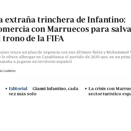
a extraña trinchera de Infantino:
omercia con Marruecos para salv
l trono de la FIFA
suizo traza un plan de urgencia con sus últimos fieles y Mohammed V
 le ofrece albergar en Casablanca el partido de 2030 que, en un princ
ntaba a jugarse en territorio español
lo Lodeiro
Editorial
Gianni Infantino, cada
La crisis con Marru
vez más solo
sector turístico esp