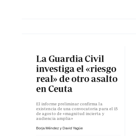
PORTADA
OPINIÓN
ESPAÑA
MADRID
INTE
La Guardia Civil
investiga el «riesgo
real» de otro asalto
en Ceuta
El informe preliminar confirma la
existencia de una convocatoria para el 15
de agosto de «magnitud incierta y
audiencia amplia»
Borja Méndez y
David Yagüe