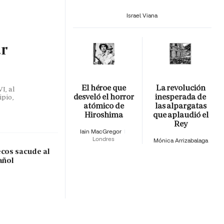
Israel Viana
ar
El héroe que
La revolución
I, al
desveló el horror
inesperada de
ipio,
atómico de
las alpargatas
Hiroshima
que aplaudió el
Rey
Iain MacGregor
Londres
Mónica Arrizabalaga
ecos sacude al
añol