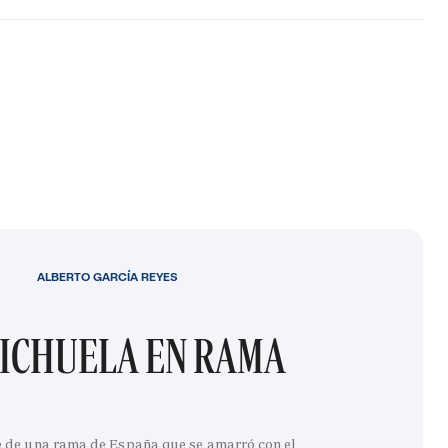
ALBERTO GARCÍA REYES
ICHUELA EN RAMA
e de una rama de España que se amarró con el