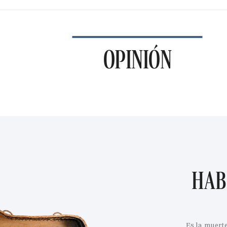
OPINIÓN
HAB
Es la muert