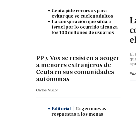
Ceuta pide recursos para
evitar que se cuelen adultos
L
La conspiración que sitúa a
Israel por lo ocurrido alcanza
c
los 100 millones de usuarios
e
El 
PP y Vox se resisten a acoger
que
apu
a menores extranjeros de
Ceuta en sus comunidades
Pab
autónomas
Carlos Mullor
Editorial
Urgen nuevas
respuestas a los menas