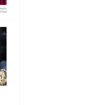
Belén
Díaz)