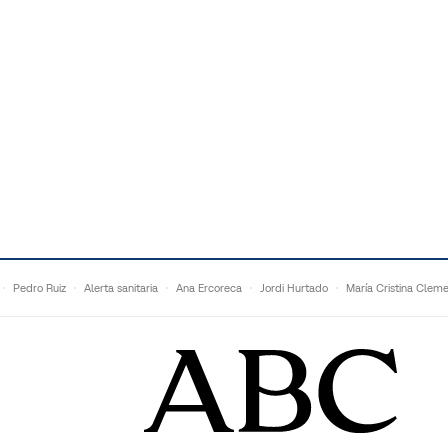
Pedro Ruiz
Alerta sanitaria
Ana Ercoreca
Jordi Hurtado
María Cristina Clem
Mariana Zapién
Dan Buettner