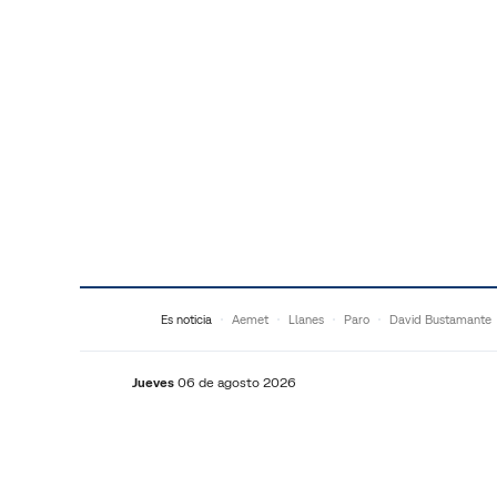
Saltar al contenido
Es noticia
Aemet
Llanes
Paro
David Bustamante
Jueves
06 de agosto 2026