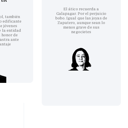
El ático recuerda a
Galapagar. Por el perjuicio
ol, también
bobo. Igual que las joyas de
co edificante
Zapatero, aunque sean lo
e jóvenes
menos grave de sus
e la entidad
negocietes
l honor de
astra ante
antaje