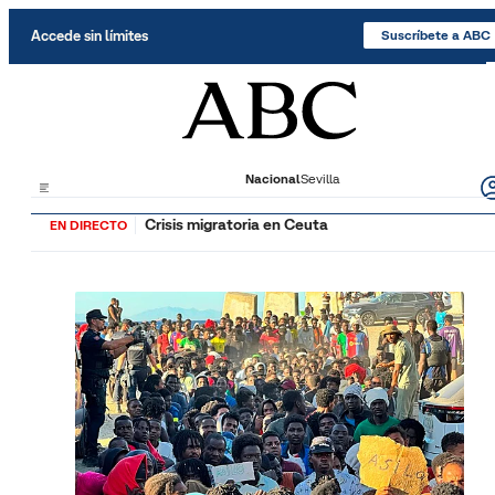
Saltar al contenido
Accede sin límites
Suscríbete a ABC
Nacional
Sevilla
Crisis migratoria en Ceuta
EN DIRECTO