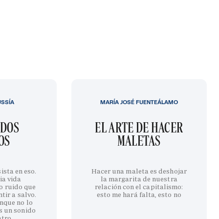
USSÍA
MARÍA JOSÉ FUENTEÁLAMO
IDOS
EL ARTE DE HACER
OS
MALETAS
ista en eso.
Hacer una maleta es deshojar
ia vida
la margarita de nuestra
o ruido que
relación con el capitalismo:
tir a salvo.
esto me hará falta, esto no
nque no lo
s un sonido
ntro