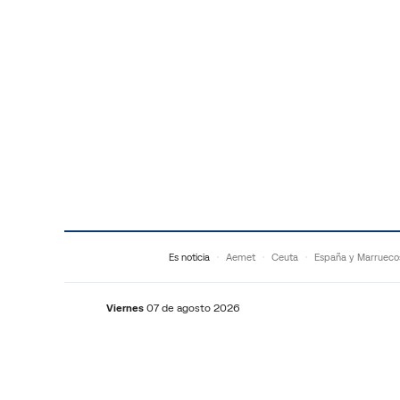
Saltar al contenido
Es noticia
Aemet
Ceuta
España y Marrueco
Viernes
07 de agosto 2026