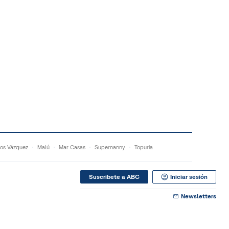
os Vázquez
Malú
Mar Casas
Supernanny
Topuria
Suscribete a ABC
Iniciar sesión
Newsletters