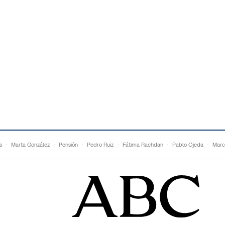
s
Marta González
Pensión
Pedro Ruiz
Fátima Rachdan
Pablo Ojeda
Marc