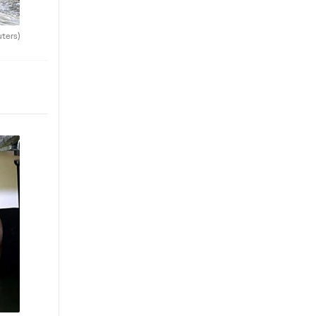
uters)