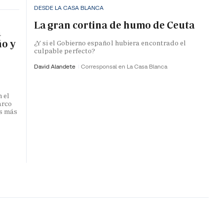
DESDE LA CASA BLANCA
La gran cortina de humo de Ceuta
a
ño y
¿Y si el Gobierno español hubiera encontrado el
culpable perfecto?
David Alandete
Corresponsal en La Casa Blanca
 el
arco
s más