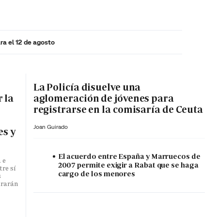
ra el 12 de agosto
MA HORA
La Policía disuelve una
 la
aglomeración de jóvenes para
registrarse en la comisaría de Ceuta
Joan Guirado
es y
El acuerdo entre España y Marruecos de
 e
2007 permite exigir a Rabat que se haga
tre sí
cargo de los menores
s
ararán