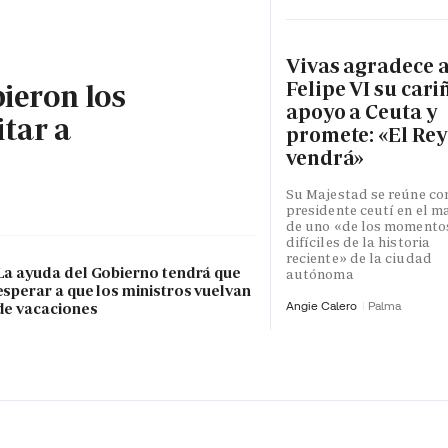
Vivas agradece 
Felipe VI su cari
bieron los
apoyo a Ceuta y
itar a
promete: «El Rey
vendrá»
Su Majestad se reúne con
presidente ceutí en el m
de uno «de los momento
difíciles de la historia
reciente» de la ciudad
La ayuda del Gobierno tendrá que
autónoma
esperar a que los ministros vuelvan
Angie Calero
Palma
de vacaciones