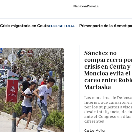
Nacional
Sevilla
Crisis migratoria en Ceuta
Primer parte de la Aemet pa
ECLIPSE TOTAL
RNACIONAL
ECONOMÍA
DEPORTES
SOCIEDAD
CULTURA
GENTE
PLAY
HISTORIA
ÚLTI
Sánchez no
comparecerá por
crisis en Ceuta y
Moncloa evita el
careo entre Robl
Marlaska
Los ministros de Defensa
Interior, que cargaron en
por los supuestos aviso
desde Inteligencia, decl
ante el Congreso en días
diferentes
Carlos Mullor