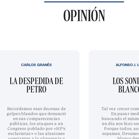
OPINIÓN
CARLOS GRANÉS
ALFONSO J. 
LA DESPEDIDA DE
LOS SON
PETRO
BLANC
Recordemos esas decenas de
Tal vez crecer cons
golpes blandos que denunció
En pasar med
en sus comparecencias
buscando el mism
públicas, los ataques a un
un día nos hizo sen
Congreso poblado por «HP’s
Porque todos, au
esclavistas» o las alusiones
sepamos, llevamo
constantes a la oligarquía y
blanco de