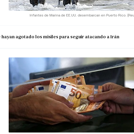
Infantes de Marina de EE.UU. desembarcan en Puerto Rico.
(Re
e hayan agotado los misiles para seguir atacando a Irán