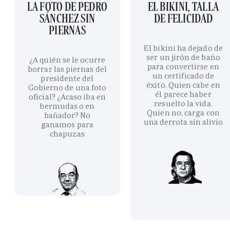
LA FOTO DE PEDRO
EL BIKINI, TALLA
SÁNCHEZ SIN
DE FELICIDAD
PIERNAS
El bikini ha dejado de
ser un jirón de baño
¿A quién se le ocurre
para convertirse en
borrar las piernas del
un certificado de
presidente del
éxito. Quien cabe en
Gobierno de una foto
él parece haber
oficial? ¿Acaso iba en
resuelto la vida.
bermudas o en
Quien no, carga con
bañador? No
una derrota sin alivio
ganamos para
chapuzas