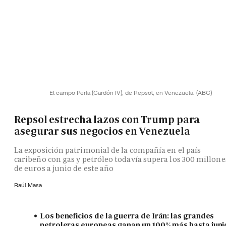
El campo Perla (Cardón IV), de Repsol, en Venezuela.
(ABC)
Repsol estrecha lazos con Trump para
asegurar sus negocios en Venezuela
La exposición patrimonial de la compañía en el país
caribeño con gas y petróleo todavía supera los 300 millone
de euros a junio de este año
Raúl Masa
Los beneficios de la guerra de Irán: las grandes
petroleras europeas ganan un 100% más hasta juni