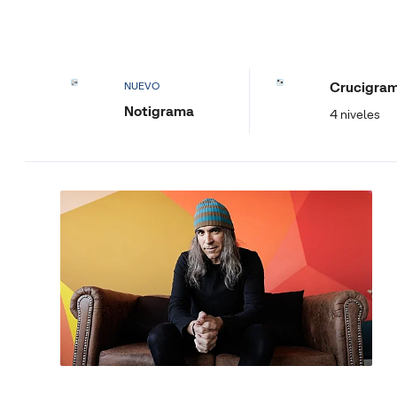
Crucigra
NUEVO
Notigrama
4 niveles