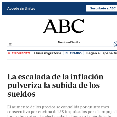
Saltar al contenido
Accede sin límites
Suscríbete a ABC
Nacional
Sevilla
Crisis migratoria
Llegan a España fu
EN DIRECTO
EL TIEMPO
La escalada de la inflación
pulveriza la subida de los
sueldos
El aumento de los precios se consolida por quinto mes
consecutivo por encima del 3% impulsados por el empuje 
los carburantes y la electricidad, y fuerzan la pérdida de