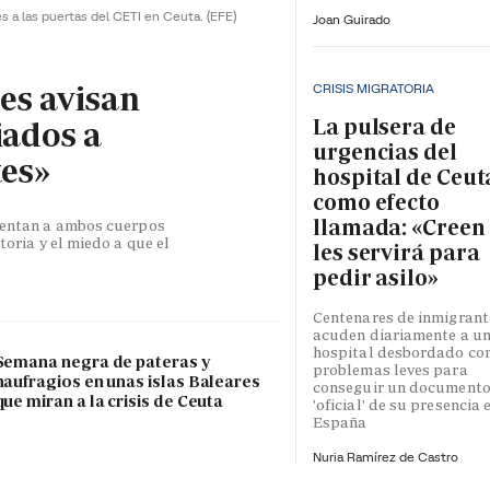
es a las puertas del CETI en Ceuta.
(EFE)
Joan Guirado
les avisan
CRISIS MIGRATORIA
La pulsera de
iados a
urgencias del
tes»
hospital de Ceut
como efecto
llamada: «Creen
esentan a ambos cuerpos
toria y el miedo a que el
les servirá para
pedir asilo»
Centenares de inmigrant
acuden diariamente a u
hospital desbordado co
Semana negra de pateras y
problemas leves para
naufragios en unas islas Baleares
conseguir un document
que miran a la crisis de Ceuta
'oficial' de su presencia 
España
Nuria Ramírez de Castro