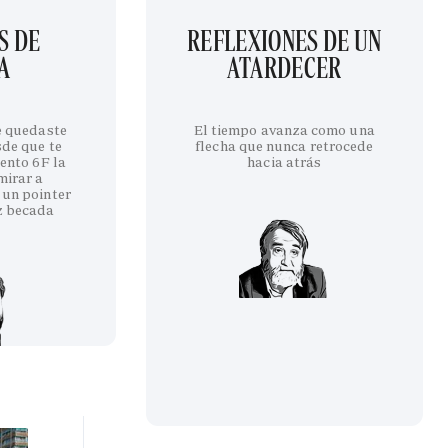
S DE
REFLEXIONES DE UN
A
ATARDECER
te quedaste
El tiempo avanza como una
sde que te
flecha que nunca retrocede
iento 6F la
hacia atrás
mirar a
 un pointer
z becada