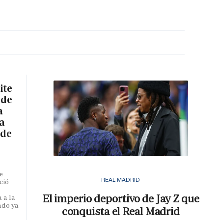
MA HORA
ite
 de
a
a
 de
e
REAL MADRID
ció
El imperio deportivo de Jay Z que
 a la
ado ya
conquista el Real Madrid