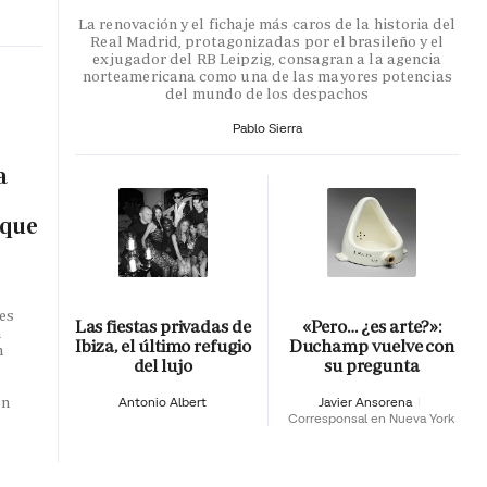
La renovación y el fichaje más caros de la historia del
Real Madrid, protagonizadas por el brasileño y el
exjugador del RB Leipzig, consagran a la agencia
norteamericana como una de las mayores potencias
del mundo de los despachos
Pablo Sierra
a
 que
es
Las fiestas privadas de
«Pero… ¿es arte?»:
n
Ibiza, el último refugio
Duchamp vuelve con
n
del lujo
su pregunta
o
en
Antonio Albert
Javier Ansorena
Corresponsal en Nueva York