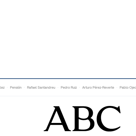
lez
Pensión
Rafael Santandreu
Pedro Ruiz
Arturo Pérez-Reverte
Pablo Oje