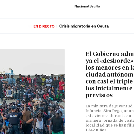
Nacional
Sevilla
Crisis migratoria en Ceuta
EN DIRECTO
RNACIONAL
ECONOMÍA
DEPORTES
SOCIEDAD
CULTURA
GENTE
PLAY
HISTORIA
ÚLTI
El Gobierno adm
ya el «desborde»
los menores en l
ciudad autónom
con casi el triple
los inicialmente
previstos
La ministra de Juventud 
Infancia, Sira Rego, anun
este viernes durante su
primera jornada de visita
localidad que se han fili
1.342 niños