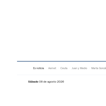
Saltar al contenido
Es noticia
Aemet
Ceuta
Juan y Medio
Marta Gonzá
Sábado
08 de agosto 2026