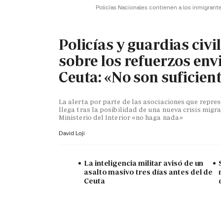
Policías Nacionales contienen a los inmigrant
Policías y guardias civi
sobre los refuerzos env
Ceuta: «No son suficien
La alerta por parte de las asociaciones que repr
llega tras la posibilidad de una nueva crisis migra
Ministerio del Interior «no haga nada»
David Loji
La inteligencia militar avisó de un
asalto masivo tres días antes del de
Ceuta