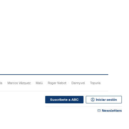
da
Marcos Vázquez
Malú
Roger Nebot
Dannyvel
Topuria
Suscribete a ABC
Iniciar sesión
Newsletters